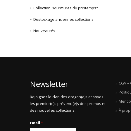
Collection "Murmures du printemps"
Destockage anciennes collections
Nouveautés
Newsletter
CGV – 
Politiq
Rejoignez le clan des dragon(e)s et soyez
Mentio
les premier(e)s prévenu(e)s des promos et
des nouvelles collections.
À prop
Email
*