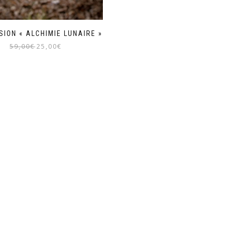
ION « ALCHIMIE LUNAIRE »
Le
Le
59,00
€
25,00
€
prix
prix
initial
actuel
était :
est :
59,00€.
25,00€.