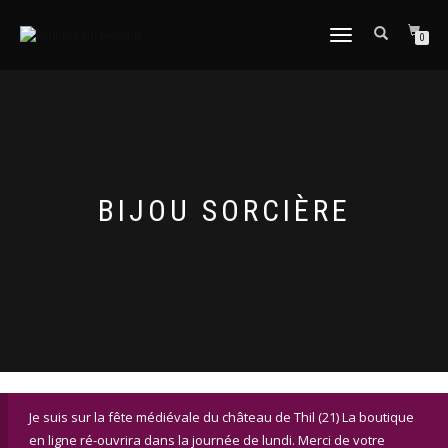
DÉPLIER
0
LA
NAVIGATION
BIJOU SORCIÈRE
Je suis sur la fête médiévale du château de Thil (21) La boutique
en ligne ré-ouvrira dans la journée de lundi. Merci de votre