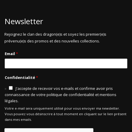
peuvent
être
choisies
Newsletter
sur
la
page
Rejoignez le clan des dragon(e)s et soyez les premier(e)s
du
prévenu(e)s des promos et des nouvelles collections.
produit
Email
*
Confidentialité
*
J'accepte de recevoir vos e-mails et confirme avoir pris
connaissance de votre politique de confidentialité et mentions
légales.
Votre e-mail sera uniquement utilisé pour vous envoyer ma newsletter.
Vous pouvez vous désinscrire à tout moment en cliquant sur le lien présent
dans mes emails.