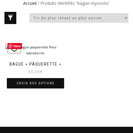
Accueil
/ Produits identifiés “bague myosotis”
Save
BAGUE « PÂQUERETTE »
49,00
€
CHOIX DES OPTIONS
Ce
produit
a
plusieurs
variations.
Les
options